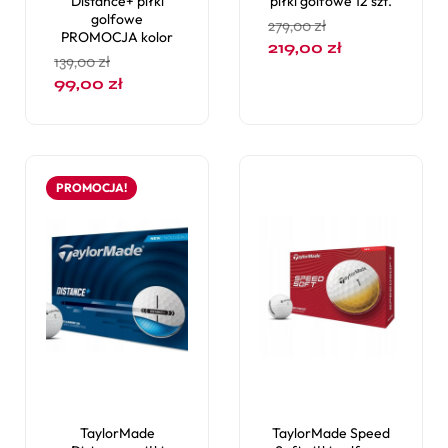
Distance+ piłki
piłki golfowe 12 szt.
golfowe
279,00
zł
PROMOCJA kolor
219,00
zł
139,00
zł
99,00
zł
PROMOCJA!
TaylorMade
TaylorMade Speed