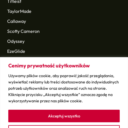
Titleist
TaylorMade
Callaway
Scotty Cameron
Odyssey
EzeGlide
Longridge
Cenimy prywatność użytkowników
Golf Pride
Używamy plików cookie, aby poprawić jakość przeglądania,
i wiele innych
wyświetlać reklamy lub treści dostosowane do indywidualnych
potrzeb użytkowników oraz analizować ruch na stronie.
Kliknięcie przycisku „Akceptuj wszystkie” oznacza zgodę na
Sprawdź
wykorzystywanie przez nas plików cookie.
Kontakt
Sprzedaj swój sprzęt
Akceptuj wszystko