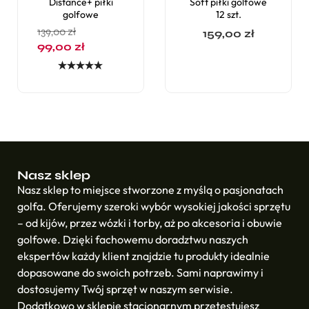
Distance+ piłki
Soft piłki golfowe
golfowe
12 szt.
139,00
zł
159,00
zł
99,00
zł
Oceniono
5.00
na 5
Nasz sklep
Nasz sklep to miejsce stworzone z myślą o pasjonatach
golfa. Oferujemy szeroki wybór wysokiej jakości sprzętu
– od kijów, przez wózki i torby, aż po akcesoria i obuwie
golfowe. Dzięki fachowemu doradztwu naszych
ekspertów każdy klient znajdzie tu produkty idealnie
dopasowane do swoich potrzeb. Sami naprawimy i
dostosujemy Twój sprzęt w naszym serwisie.
Dodatkowo w sklepie stacjonarnym przetestujesz