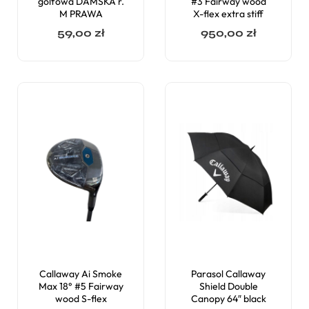
golfowa DAMSKA r.
#3 Fairway wood
M PRAWA
X-flex extra stiff
59,00
zł
950,00
zł
Callaway Ai Smoke
Parasol Callaway
Max 18° #5 Fairway
Shield Double
wood S-flex
Canopy 64″ black