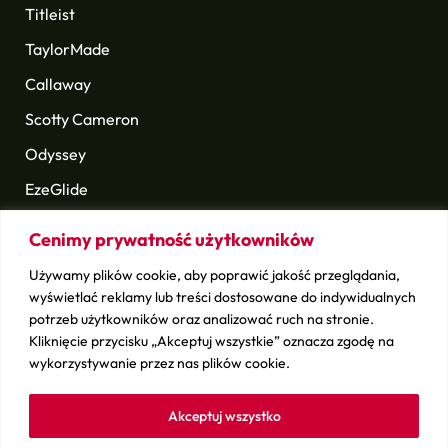
Titleist
TaylorMade
Callaway
Scotty Cameron
Odyssey
EzeGlide
Longridge
Cenimy prywatność użytkowników
Golf Pride
Używamy plików cookie, aby poprawić jakość przeglądania,
i wiele innych
wyświetlać reklamy lub treści dostosowane do indywidualnych
potrzeb użytkowników oraz analizować ruch na stronie.
Kliknięcie przycisku „Akceptuj wszystkie” oznacza zgodę na
Sprawdź
wykorzystywanie przez nas plików cookie.
Kontakt
Sprzedaj swój sprzęt
Akceptuj wszystko