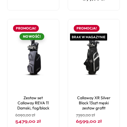
PROMOCJA!
PROMOCJA!
NOWOŚĆ!
BRAK W MAGAZYNIE
Zestaw set
Callaway XR Silver
Callaway REVA 11
Black 13szt męski
Damski, fog/black
zestaw grafit
6090,00
zł
7390,00
zł
5479,00
zł
6599,00
zł