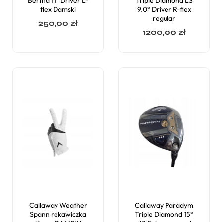
Bertha 11° Driver L-
Triple Diamond LS
flex Damski
9.0° Driver R-flex
regular
250,00
zł
1200,00
zł
Callaway Weather
Callaway Paradym
Spann rękawiczka
Triple Diamond 15°