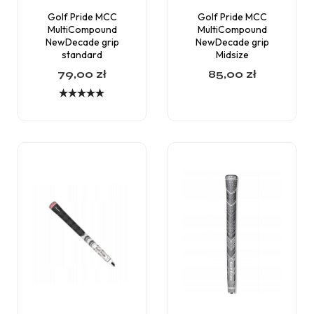
Golf Pride MCC
Golf Pride MCC
MultiCompound
MultiCompound
NewDecade grip
NewDecade grip
standard
Midsize
79,00
zł
85,00
zł
Oceniono
5.00
na 5