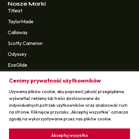
Nasze Marki
Titleist
TaylorMade
Callaway
Scotty Cameron
Odyssey
EzeGlide
Longridge
Cenimy prywatność użytkowników
Golf Pride
Używamy plików cookie, aby poprawić jakość przeglądania,
i wiele innych
wyświetlać reklamy lub treści dostosowane do
indywidualnych potrzeb użytkowników oraz analizować ruch
na stronie. Kliknięcie przycisku „Akceptuj wszystkie” oznacza
Sprawdź
zgodę na wykorzystywanie przez nas plików cookie.
Kontakt
Sprzedaj swój sprzęt
Akceptuj wszystko