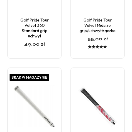
Golf Pride Tour
Golf Pride Tour
Velvet 360
Velvet Midsize
Standard grip
grip/uchwyt/rączka
uchwyt
55,00
zł
49,00
zł
Oceniono
5.00
na 5
BRAK W MAGAZYNIE