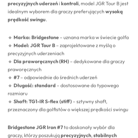
precyzyjnych uderzeń
i
kontroli
, model JGR Tour B jest
idealnym wyborem dla graczy preferujących
wysoką
prędkość swingu
.
🔹
Marka: Bridgestone
– uznana marka w świecie golfa
🔹
Model: JGR Tour B
– zaprojektowane z myślą o
precyzyjnych uderzeniach
🔹
Dla praworęcznych (RH)
– dedykowane dla graczy
praworęcznych
🔹
#7
– odpowiednie do średnich uderzeń
🔹
Długość: standard
– dostosowane do typowego
rozmiaru
🔹
Shaft: TG1-IR S-flex (stiff)
– sztywny shaft,
przeznaczony dla golfistów o większej prędkości swingu
Bridgestone JGR Iron #7
to doskonały wybór dla
graczy, którzy poszukują
precyzyjnych
,
stabilnych