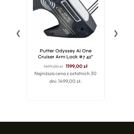
❮
❯
Putter Odyssey Ai One
Lob wedge
Cruiser Arm Lock #7 42”
Tou
1199,00
zł
1499,00
zł
Najniższa cena z ostatnich 30
dni:
1499,00
zł
.