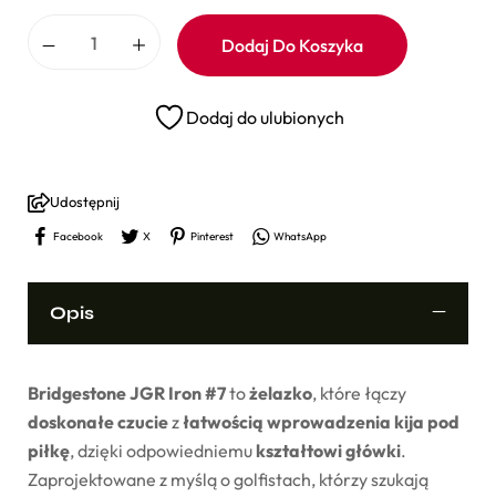
Dodaj Do Koszyka
Dodaj do ulubionych
Udostępnij
Facebook
X
Pinterest
WhatsApp
Opis
Bridgestone JGR Iron #7
to
żelazko
, które łączy
doskonałe czucie
z
łatwością wprowadzenia kija pod
piłkę
, dzięki odpowiedniemu
kształtowi główki
.
Zaprojektowane z myślą o golfistach, którzy szukają