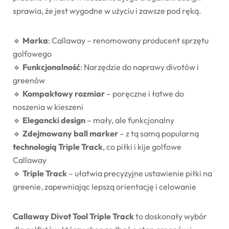
sprawia, że jest wygodne w użyciu i zawsze pod ręką.
🔹
Marka
: Callaway – renomowany producent sprzętu
golfowego
🔹
Funkcjonalność
: Narzędzie do naprawy divotów i
greenów
🔹
Kompaktowy rozmiar
– poręczne i łatwe do
noszenia w kieszeni
🔹
Elegancki design
– mały, ale funkcjonalny
🔹
Zdejmowany ball marker
– z tą samą popularną
technologią Triple Track
, co piłki i kije golfowe
Callaway
🔹
Triple Track
– ułatwia precyzyjne ustawienie piłki na
greenie, zapewniając lepszą orientację i celowanie
Callaway Divot Tool Triple Track
to doskonały wybór