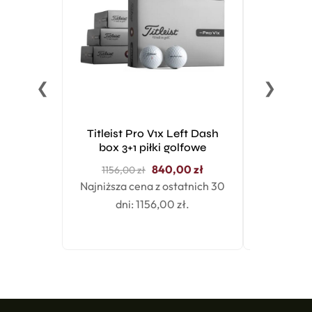
❮
❯
Titleist Pro V1x Left Dash
Super St
box 3+1 piłki golfowe
2.0 gr
840,00
zł
1156,00
zł
Najniższa cena z ostatnich 30
dni:
1156,00
zł
.