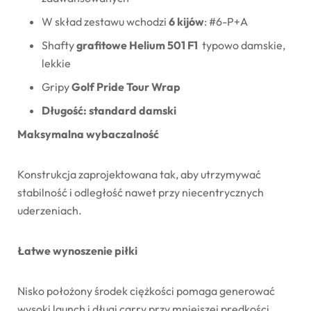
W skład zestawu wchodzi
6
kijów
: #6-P+A
Shafty
grafitowe Helium 501 F1
typowo damskie,
lekkie
Gripy
Golf Pride Tour Wrap
Długość: standard damski
Maksymalna wybaczalność
Konstrukcja zaprojektowana tak, aby utrzymywać
stabilność i odległość nawet przy niecentrycznych
uderzeniach.
Łatwe wynoszenie piłki
Nisko położony środek ciężkości pomaga generować
wysoki launch i długi carry przy mniejszej prędkości