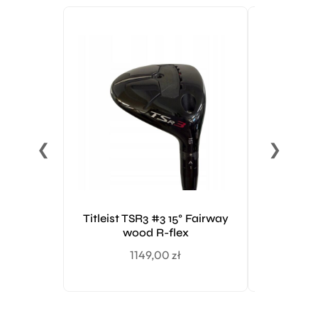
❮
❯
Titleist TSR3 #3 15° Fairway
TaylorMa
wood R-flex
Dr
1149,00
zł