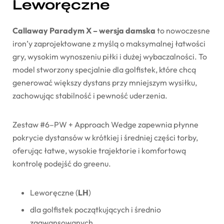
Leworęczne
Callaway Paradym X – wersja damska
to nowoczesne
iron’y zaprojektowane z myślą o maksymalnej łatwości
gry, wysokim wynoszeniu piłki i dużej wybaczalności. To
model stworzony specjalnie dla golfistek, które chcą
generować większy dystans przy mniejszym wysiłku,
zachowując stabilność i pewność uderzenia.
Zestaw #6–PW + Approach Wedge zapewnia płynne
pokrycie dystansów w krótkiej i średniej części torby,
oferując łatwe, wysokie trajektorie i komfortową
kontrolę podejść do greenu.
Leworęczne (
LH
)
dla golfistek początkujących i średnio
zaawansowanych