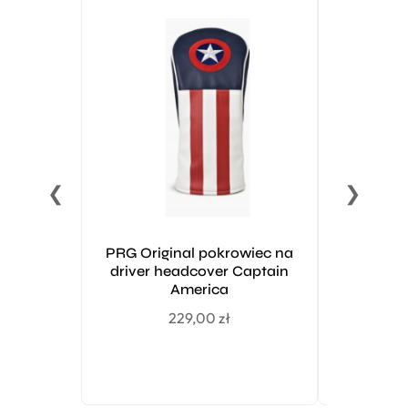
❮
❯
PRG Original pokrowiec na
G-Rip Men
driver headcover Captain
trenin
America
229,00
zł