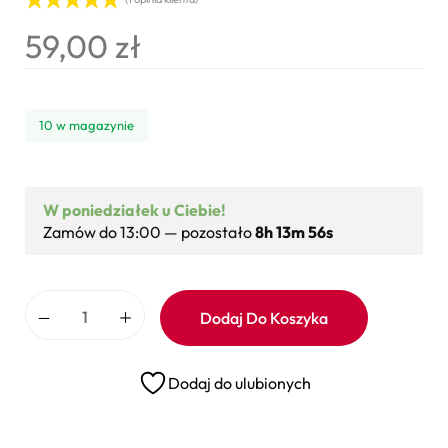
Oceniony
1
59,00
zł
5.00
na 5 na
podstawie
oceny
klienta
10 w magazynie
W poniedziałek u Ciebie!
Zamów do 13:00 — pozostało
8h 13m 55s
Dodaj Do Koszyka
Dodaj do ulubionych