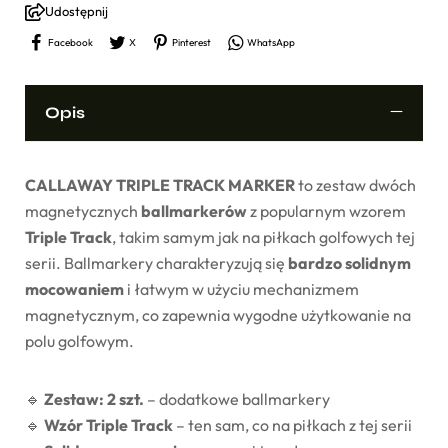
Udostępnij
Facebook
X
Pinterest
WhatsApp
Opis
CALLAWAY TRIPLE TRACK MARKER
to zestaw dwóch
magnetycznych
ballmarkerów
z popularnym wzorem
Triple Track
, takim samym jak na piłkach golfowych tej
serii. Ballmarkery charakteryzują się
bardzo solidnym
mocowaniem
i łatwym w użyciu mechanizmem
magnetycznym, co zapewnia wygodne użytkowanie na
polu golfowym.
🔹
Zestaw: 2 szt.
– dodatkowe ballmarkery
🔹
Wzór Triple Track
– ten sam, co na piłkach z tej serii