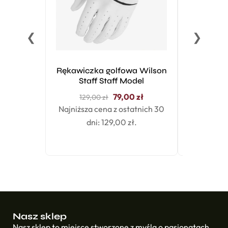
❮
❯
Rękawiczka golfowa Wilson
TaylorM
Staff Staff Model
cza
79,00
zł
129,00
zł
Najniższa cena z ostatnich 30
dni:
129,00
zł
.
Nasz sklep
Nasz sklep to miejsce stworzone z myślą o pasjonatach