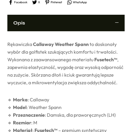
Facebook
X
Pinterest
WhatsApp
Opis
Rękawiczka
Callaway Weather Spann
to doskonały
wybór dla golfistek szukających komfortu i trwałości.
Wykonana z zaawansowanego materiału
Fusetech™
,
zapewnia elastyczność, wygodę oraz wysoką odporność
na zużycie. Skórzana dłoń i kciuk gwarantują lepsze
wyczucie, a mikrowentylacja zwiększa oddychalność.
🔹
Marka
: Callaway
🔹
Model
: Weather Spann
🔹
Przeznaczenie
: Damska, dla praworęcznych (LH)
🔹
Rozmiar
: M
🔹
Materiał
:
Fusetech™
– premium syntetyczny