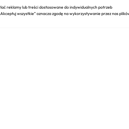
lać reklamy lub treści dostosowane do indywidualnych potrzeb
 „Akceptuj wszystkie” oznacza zgodę na wykorzystywanie przez nas plikó
a
Titleist Performance Ball Marker
Ca
czapka golfowa Damska morska
rękawi