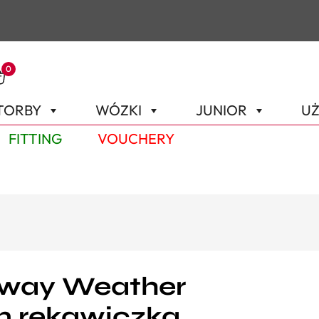
0
TORBY
WÓZKI
JUNIOR
UŻ
FITTING
VOUCHERY
away Weather
n rękawiczka