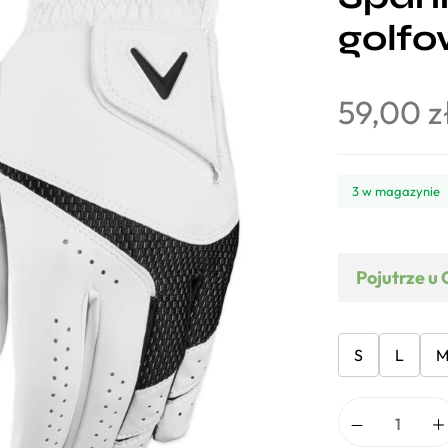
golfo
59,00
z
3 w magazynie
Pojutrze u 
S
L
M