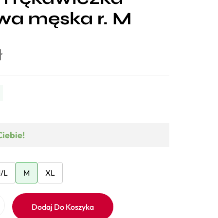
wa męska r. M
ł
Ciebie!
/L
M
XL
Dodaj Do Koszyka