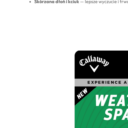
Skórzana dłoń i kciuk
— lepsze wyczucie i trw