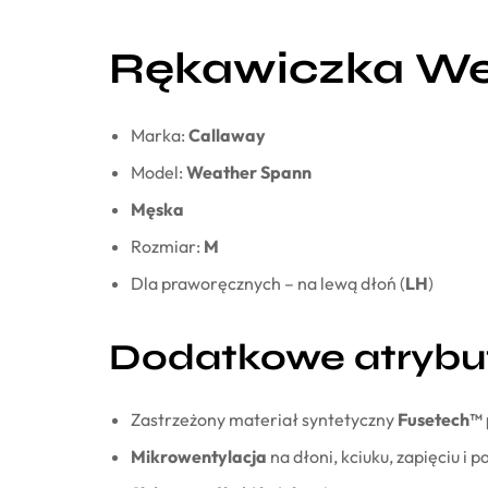
Rękawiczka We
Marka:
Callaway
Model:
Weather Spann
Męska
Rozmiar:
M
Dla praworęcznych – na lewą dłoń (
LH
)
Dodatkowe atrybu
Zastrzeżony materiał syntetyczny
Fusetech™ 
Mikrowentylacja
na dłoni, kciuku, zapięciu i