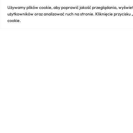
Używamy plików cookie, aby poprawić jakość przeglądania, wyświet
użytkowników oraz analizować ruch na stronie. Kliknięcie przycisku
cookie.
❮
TaylorMade Stratus Tech Męsk
rękawiczka r. L