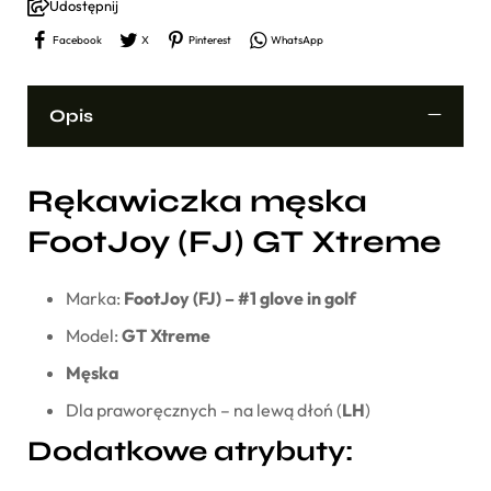
Udostępnij
Facebook
X
Pinterest
WhatsApp
Opis
Rękawiczka męska
FootJoy (FJ) GT Xtreme
Marka:
FootJoy (FJ) – #1 glove in golf
Model:
GT Xtreme
Męska
Dla praworęcznych – na lewą dłoń (
LH
)
Dodatkowe atrybuty: