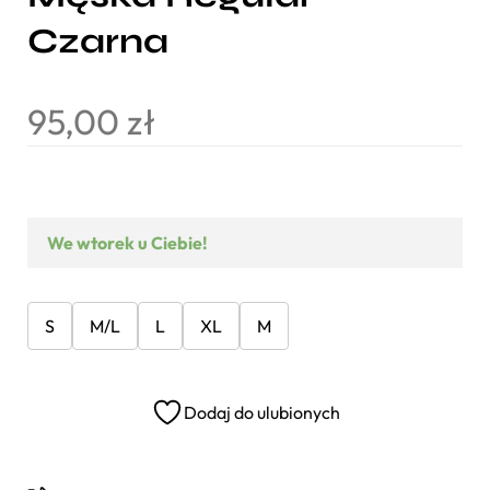
Czarna
95,00
zł
We wtorek u Ciebie!
S
M/L
L
XL
M
Dodaj do ulubionych