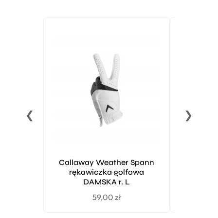
❮
❯
Callaway Weather Spann
Callawa
rękawiczka golfowa
Metal cz
DAMSKA r. L
59,00
zł