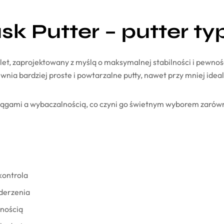
sk Putter – putter ty
let, zaprojektowany z myślą o maksymalnej stabilności i pewnoś
 bardziej proste i powtarzalne putty, nawet przy mniej ideal
ągami a wybaczalnością, co czyni go świetnym wyborem zarówno 
 kontrola
uderzenia
lnością