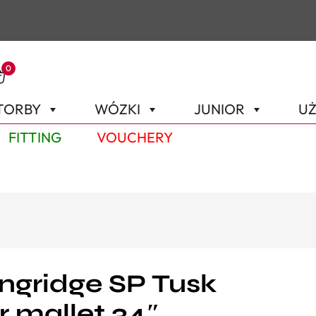
0
TORBY
WÓZKI
JUNIOR
UŻ
FITTING
VOUCHERY
ongridge SP Tusk
r mallet 34″