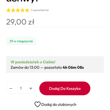
(
1
opinia klienta)
Oceniony
1
29,00
zł
5.00
na 5 na
podstawie
oceny
klienta
39 w magazynie
W poniedziałek u Ciebie!
Zamów do 13:00 — pozostało
4h 06m 07s
Dodaj Do Koszyka
Dodaj do ulubionych