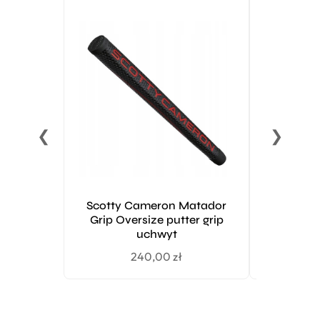
❮
❯
Scotty Cameron Matador
Super St
Grip Oversize putter grip
2.0 gr
uchwyt
240,00
zł