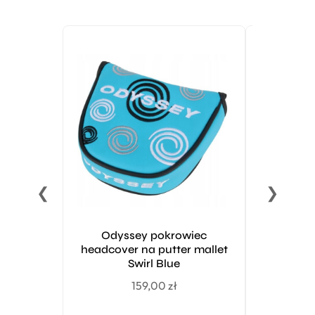
❮
❯
Odyssey pokrowiec
Pride Go
headcover na putter mallet
pods
Swirl Blue
B
159,00
zł