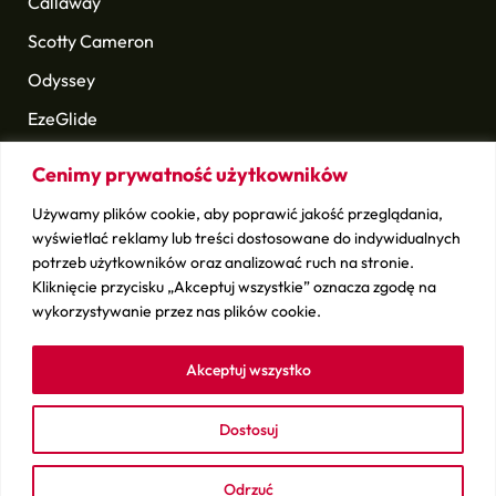
Callaway
Scotty Cameron
Odyssey
EzeGlide
Longridge
Cenimy prywatność użytkowników
Golf Pride
Używamy plików cookie, aby poprawić jakość przeglądania,
i wiele innych
wyświetlać reklamy lub treści dostosowane do indywidualnych
potrzeb użytkowników oraz analizować ruch na stronie.
Kliknięcie przycisku „Akceptuj wszystkie” oznacza zgodę na
Sprawdź
wykorzystywanie przez nas plików cookie.
Kontakt
Sprzedaj swój sprzęt
Akceptuj wszystko
Dostosuj
ludwikgolf.pl – copyright © 2026
BSK Media
– Part of
BSK
Group
. All rights reserved.
Odrzuć