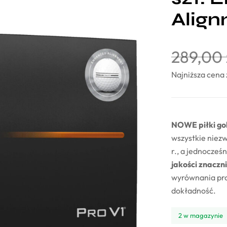
Alig
289,00
Najniższa cena 
NOWE piłki go
wszystkie niez
r., a jednocze
jakości znacz
wyrównania pro
dokładność.
2 w magazynie