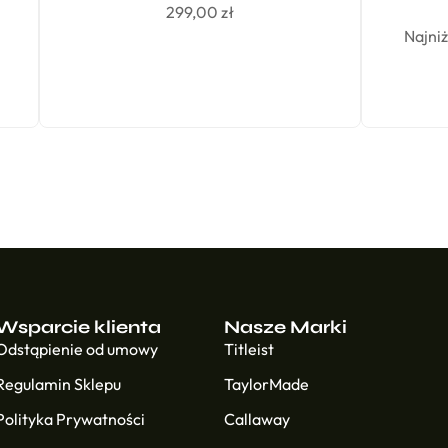
299,00
zł
Najniż
Wsparcie klienta
Nasze Marki
Odstąpienie od umowy
Titleist
Regulamin Sklepu
TaylorMade
Polityka Prywatności
Callaway