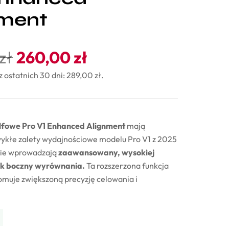
nment
zł
260,00
zł
z ostatnich 30 dni:
289,00
zł
.
lfowe Pro V1 Enhanced Alignment
mają
wykłe zalety wydajnościowe modelu Pro V1 z 2025
śnie wprowadzają
zaawansowany, wysokiej
nik boczny wyrównania.
Ta rozszerzona funkcja
muje zwiększoną precyzję celowania i