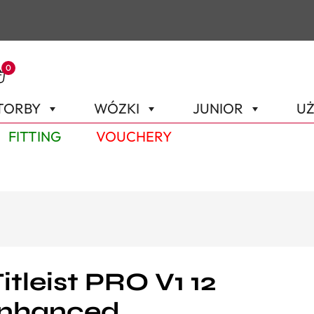
0
TORBY
WÓZKI
JUNIOR
UŻ
FITTING
VOUCHERY
Titleist PRO V1 12
Enhanced