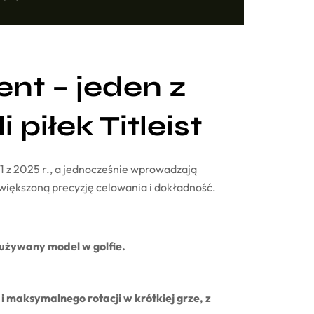
ent – jeden z
piłek Titleist
 z 2025 r., a jednocześnie wprowadzają
większoną precyzję celowania i dokładność.
 używany model w golfie.
e i maksymalnego rotacji w krótkiej grze, z