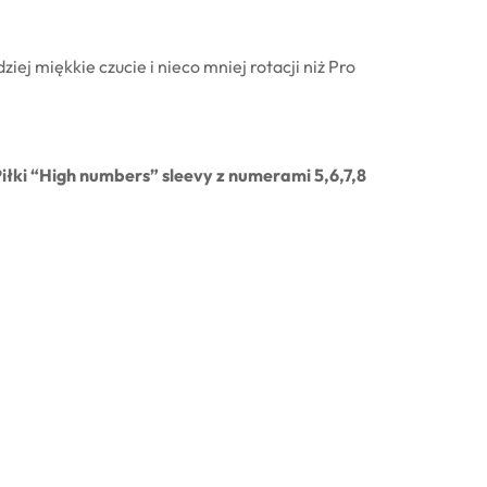
ej miękkie czucie i nieco mniej rotacji niż Pro
iłki “High numbers” sleevy z numerami 5,6,7,8