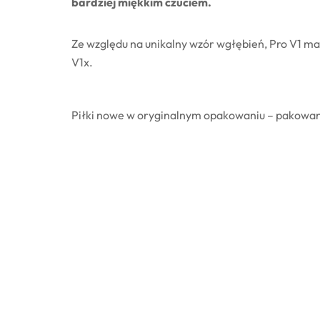
bardziej miękkim czuciem.
Ze względu na unikalny wzór wgłębień, Pro V1 ma n
V1x.
Piłki nowe w oryginalnym opakowaniu – pakowane 