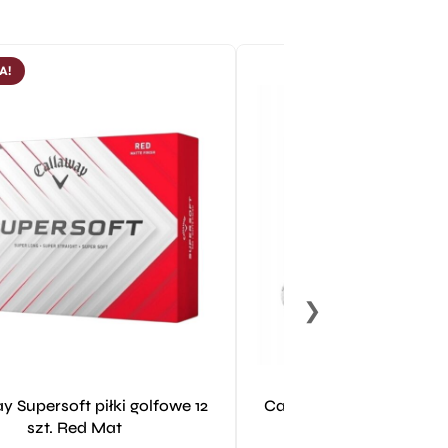
A!
❯
y Supersoft piłki golfowe 12
Callaway Supersoft piłki
szt. Red Mat
szt. Grill Mast