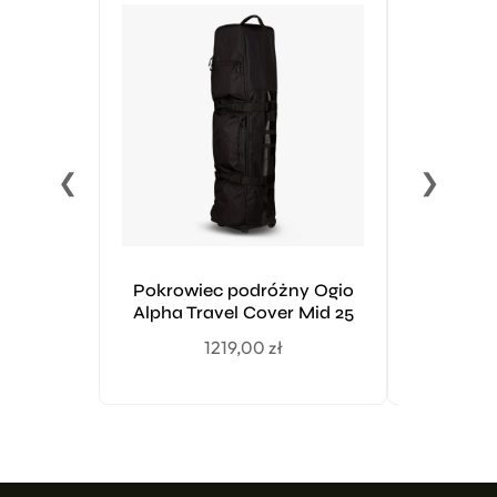
❮
❯
Pokrowiec podróżny Ogio
Bag 
Alpha Travel Cover Mid 25
rozp
1219,00
zł