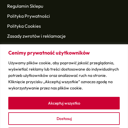
Regulamin Sklepu
Polityka Prywatności
Polityka Cookies
Zasady zwrotów i reklamacje
Status zamówienia
Cenimy prywatność użytkowników
Nasze Marki
Używamy plików cookie, aby poprawić jakość przeglądania,
Titleist
wyświetlać reklamy lub treści dostosowane do indywidualnych
potrzeb użytkowników oraz analizować ruch na stronie.
TaylorMade
Kliknięcie przycisku „Akceptuj wszystkie” oznacza zgodę na
Callaway
wykorzystywanie przez nas plików cookie.
Scotty Cameron
Akceptuj wszystko
Odyssey
EzeGlide
Dostosuj
Longridge