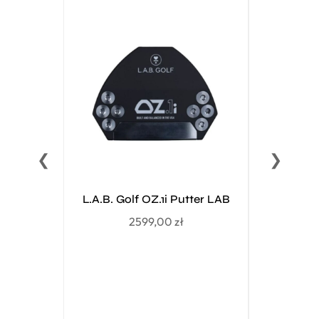
❮
❯
L.A.B. Golf OZ.1i Putter LAB
Wilson 
Wedge PW 
2599,00
zł