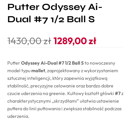
Putter Odyssey Ai-
Dual #7 1/2 Ball S
1430,00
zł
1289,00
zł
Putter
Odyssey
Ai-
Dual #
7
1/
2
Ball
S
to
nowoczesny
model
typu
mallet
,
zaprojektowany
z
wykorzystaniem
sztucznej
inteligencji,
który
zapewnia
wyjątkową
stabilność,
precyzyjne
celowanie
oraz
bardzo
dobre
czucie
uderzenia
na
greenie.
Kultowy
kształt
główki
#
7
z
charakterystycznymi „
skrzydłami”
ułatwia
ustawienie
puttera
do
linii
puttowania
i
zwiększa
stabilność
podczas
uderzenia.