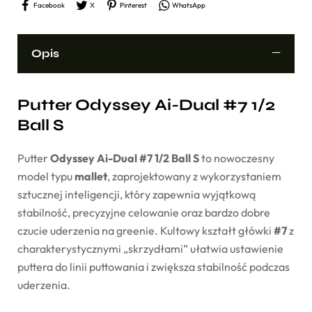
Facebook
X
Pinterest
WhatsApp
Opis
Putter
Odyssey
Ai-
Dual #
7
1/
2
Ball
S
Putter
Odyssey
Ai-
Dual #
7
1/
2
Ball
S
to
nowoczesny
model
typu
mallet
,
zaprojektowany
z
wykorzystaniem
sztucznej
inteligencji,
który
zapewnia
wyjątkową
stabilność,
precyzyjne
celowanie
oraz
bardzo
dobre
czucie
uderzenia
na
greenie.
Kultowy
kształt
główki
#
7
z
charakterystycznymi „
skrzydłami”
ułatwia
ustawienie
puttera
do
linii
puttowania
i
zwiększa
stabilność
podczas
uderzenia.