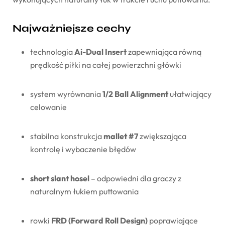
Najważniejsze
cechy
technologia
Ai-
Dual
Insert
zapewniająca
równą
prędkość
piłki
na
całej
powierzchni
główki
system
wyrównania
1/
2
Ball
Alignment
ułatwiający
celowanie
stabilna
konstrukcja
mallet #
7
zwiększająca
kontrolę
i
wybaczenie
błędów
short
slant
hosel
–
odpowiedni
dla
graczy
z
naturalnym
łukiem
puttowania
rowki
FRD (
Forward
Roll
Design)
poprawiające