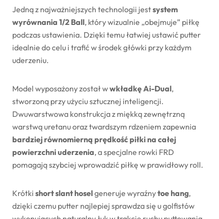
Jedną
z
najważniejszych
technologii
jest
system
wyrównania
1/
2
Ball
,
który
wizualnie „
obejmuje”
piłkę
podczas
ustawienia.
Dzięki
temu
łatwiej
ustawić
putter
idealnie
do
celu
i
trafić
w
środek
główki
przy
każdym
uderzeniu.
Model
wyposażony
został
w
wkładkę
Ai-
Dual
,
stworzoną
przy
użyciu
sztucznej
inteligencji.
Dwuwarstwowa
konstrukcja
z
miękką
zewnętrzną
warstwą
uretanu
oraz
twardszym
rdzeniem
zapewnia
bardziej
równomierną
prędkość
piłki
na
całej
powierzchni
uderzenia
,
a
specjalne
rowki
FRD
pomagają
szybciej
wprowadzić
piłkę
w
prawidłowy
roll.
Krótki
short
slant
hosel
generuje
wyraźny
toe
hang
,
dzięki
czemu
putter
najlepiej
sprawdza
się
u
golfistów
wykonujących
naturalny
łuk
w
trakcie
ruchu
puttowania.