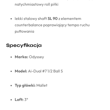
natychmiastowy
roll
piłki
lekki
stalowy
shaft
SL
90
z
elementem
counterbalance
poprawiający
tempo
ruchu
puttowania
Specyfikacja
Marka:
Odyssey
Model:
Ai-
Dual #
7
1/
2
Ball
S
Typ
główki:
Mallet
Loft:
3°