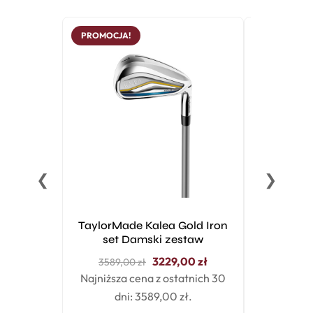
PROMOCJA!
❮
❯
TaylorMade Kalea Gold Iron
Wilson Pro
set Damski zestaw
Twój pi
L
3229,00
zł
3589,00
zł
Najniższa cena z ostatnich 30
dni:
3589,00
zł
.