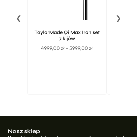
❮
❯
TaylorMade Qi Max Iron set
Driv
7 kijów
Bridge
LE
4999,00
zł
–
5999,00
zł
Nasz sklep