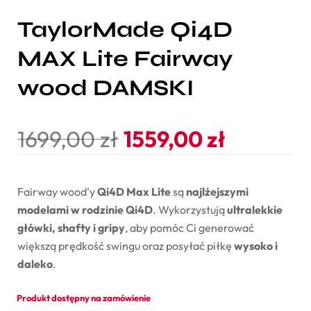
TaylorMade Qi4D
MAX Lite Fairway
wood DAMSKI
1699,00
zł
1559,00
zł
Fairway wood’y
Qi4D Max Lite
są
najlżejszymi
modelami w rodzinie Qi4D
. Wykorzystują
ultralekkie
główki, shafty i gripy
, aby pomóc Ci generować
większą prędkość swingu oraz posyłać piłkę
wysoko i
daleko
.
Produkt dostępny na zamówienie