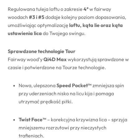
Regulowana tuleja loftu o zakresie
4°
w fairway
woodach
#3 i #5
dodaje kolejny poziom dopasowania,
umożliwiając optymalizację
loftu, kąta lie oraz kąta
ustawienia lica
do Twojego swingu.
Sprawdzone technologie Tour
Fairway wood’y
Qi4D Max
wykorzystują sprawdzone w
czasie i potwierdzone na Tourze technologie.
Nowa, ulepszona
Speed Pocket™
zmniejsza spin
przy uderzeniach nisko na licu kija i pomaga
utrzymać prędkość piłki.
Twist Face™
– korekcyjna krzywizna lica – sprzyja
mniejszemu rozrzutowi przy nieczystych
trafieniach.