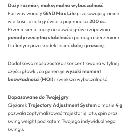
Duży rozmiar, maksymalna wybaczalność
Fairway wood’y
Qi4D Max Lite
przesuwają granice
wielkości dzięki główce o pojemności
200 cc
.
Przeniesienie masy na obwód główki zapewnia
ponadprzeciętną stabilność
i pomaga uderzeniom
trafionym poza środek lecieć
dalej i prościej
.
Dodatkowo masa została skoncentrowana w tylnej
części główki, co generuje
wysoki moment
bezwładności (MOI)
i zwiększa wybaczalność.
Dopasowane do Twojej gry
Ciężarek
Trajectory Adjustment System
o masie
4 g
pozwala zoptymalizować trajektorię lotu, spin oraz
swing weight pod kątem Twojego indywidualnego
swingu.