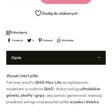
Dodaj do ulubionych
Udostępnij
Facebook
X
Pinterest
WhatsApp
Opis
Wysoki start piłki
Fairway wood’y
Qi4D Max Lite
są najlżejszymi
modelami w rodzinie
Qi4D
. Wykorzystują
ultralekkie
główki, shafty i gripy
, aby pomóc generować większą
prędkość swingu oraz posyłać piłkę
wysoko i daleko
.