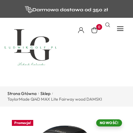
Darmowa dostawa od 350 zł
0
Strona Główna
Sklep
/
/
TaylorMade Qi4D MAX Lite Fairway wood DAMSKI
Promocja!
NOWOŚĆ!