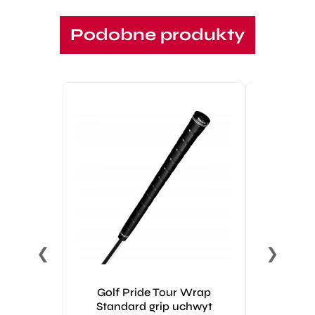
Podobne produkty
PROMOCJA!
❮
❯
Golf Pride Tour Wrap
Garmin 
Standard grip uchwyt
3295,