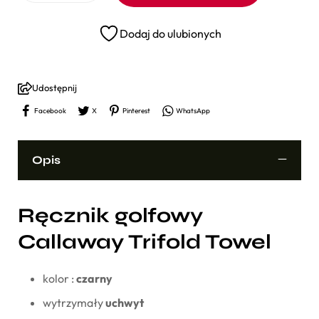
Dodaj do ulubionych
Udostępnij
Facebook
X
Pinterest
WhatsApp
Opis
Ręcznik golfowy
Callaway Trifold Towel
kolor :
czarny
wytrzymały
uchwyt