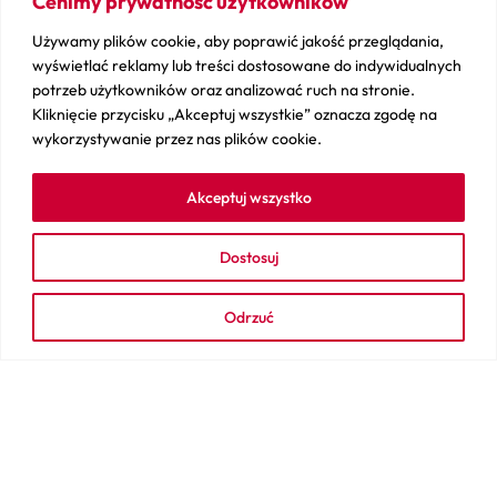
Cenimy prywatność użytkowników
Nasze Marki
Titleist
Używamy plików cookie, aby poprawić jakość przeglądania,
TaylorMade
wyświetlać reklamy lub treści dostosowane do indywidualnych
potrzeb użytkowników oraz analizować ruch na stronie.
Callaway
Kliknięcie przycisku „Akceptuj wszystkie” oznacza zgodę na
wykorzystywanie przez nas plików cookie.
Scotty Cameron
Odyssey
Akceptuj wszystko
EzeGlide
Dostosuj
Longridge
Golf Pride
Odrzuć
i wiele innych
Sprawdź
Kontakt
Sprzedaj swój sprzęt