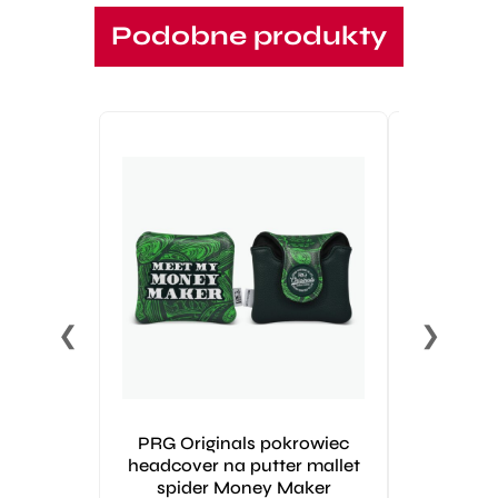
Podobne produkty
❮
❯
PRG Originals pokrowiec
Licznik
headcover na putter mallet
Klika
spider Money Maker