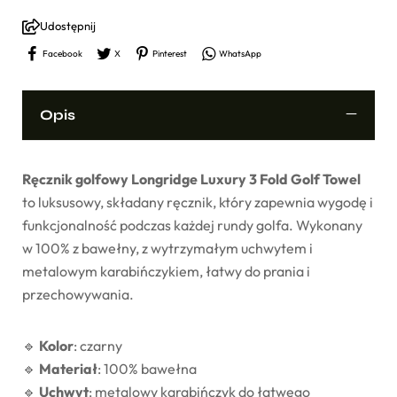
Udostępnij
Facebook
X
Pinterest
WhatsApp
Opis
Ręcznik golfowy Longridge Luxury 3 Fold Golf Towel
to luksusowy, składany ręcznik, który zapewnia wygodę i
funkcjonalność podczas każdej rundy golfa. Wykonany
w 100% z bawełny, z wytrzymałym uchwytem i
metalowym karabińczykiem, łatwy do prania i
przechowywania.
🔹
Kolor
: czarny
🔹
Materiał
: 100% bawełna
🔹
Uchwyt
: metalowy karabińczyk do łatwego