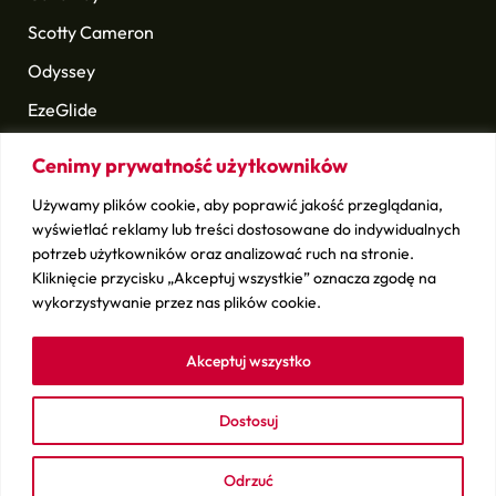
Scotty Cameron
Odyssey
EzeGlide
Longridge
Cenimy prywatność użytkowników
Golf Pride
Używamy plików cookie, aby poprawić jakość przeglądania,
i wiele innych
wyświetlać reklamy lub treści dostosowane do indywidualnych
potrzeb użytkowników oraz analizować ruch na stronie.
Kliknięcie przycisku „Akceptuj wszystkie” oznacza zgodę na
Sprawdź
wykorzystywanie przez nas plików cookie.
Kontakt
Sprzedaj swój sprzęt
Akceptuj wszystko
Dostosuj
ludwikgolf.pl – copyright © 2026
BSK Media
– Part of
BSK
Group
. All rights reserved.
Odrzuć