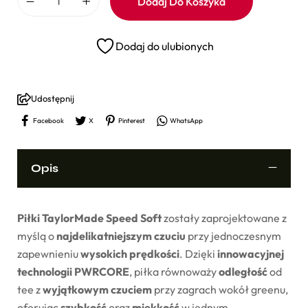
Dodaj Do Koszyka
Dodaj do ulubionych
Udostępnij
Facebook
X
Pinterest
WhatsApp
Opis
Piłki TaylorMade Speed Soft
zostały zaprojektowane z
myślą o
najdelikatniejszym czuciu
przy jednoczesnym
zapewnieniu
wysokich prędkości
. Dzięki
innowacyjnej
technologii PWRCORE
, piłka równoważy
odległość
od
tee z
wyjątkowym czuciem
przy zagrach wokół greenu,
oferując
szybkość
oraz
miękkość
w jednym.