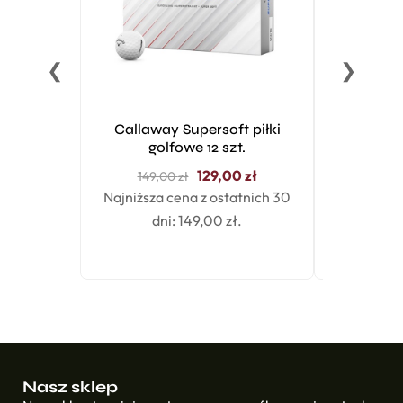
❮
❯
Callaway Supersoft piłki
Piłki g
golfowe 12 szt.
Sports 
129,00
zł
149,00
zł
Najniższa cena z ostatnich 30
dni:
149,00
zł
.
Nasz sklep