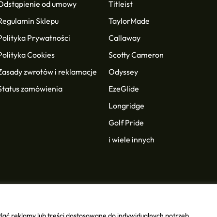
Odstąpienie od umowy
Titleist
Regulamin Sklepu
TaylorMade
Polityka Prywatności
Callaway
Polityka Cookies
Scotty Cameron
Zasady zwrotów i reklamacje
Odyssey
Status zamówienia
EzeGlide
Longridge
Golf Pride
i wiele innych
lać reklamy lub treści dostosowane do indywidualnych potrzeb