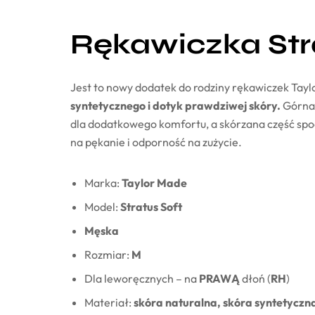
Rękawiczka Str
Jest to nowy dodatek do rodziny rękawiczek Tayl
syntetycznego i dotyk prawdziwej skóry.
Górna 
dla dodatkowego komfortu, a skórzana część spod
na pękanie i odporność na zużycie.
Marka:
Taylor Made
Model:
Stratus Soft
Męska
Rozmiar:
M
Dla leworęcznych – na
PRAWĄ
dłoń (
RH
)
Materiał:
skóra naturalna, skóra syntetyczn