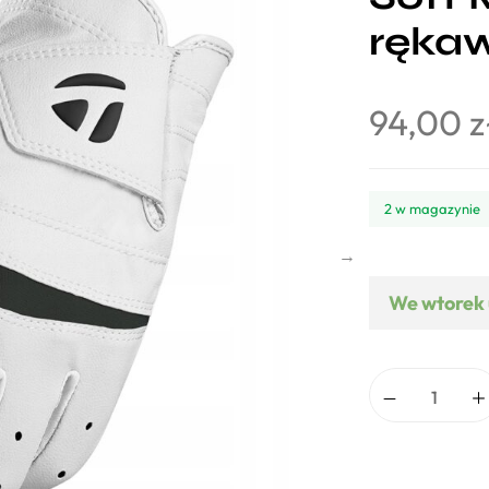
ręka
94,00
z
2 w magazynie
We wtorek 