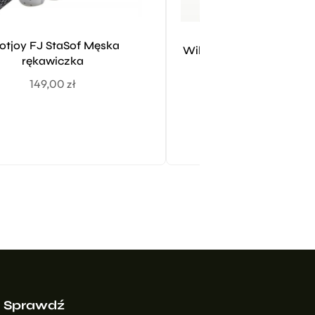
otjoy FJ StaSof Męska
Wilson Winter Zimowa 
rękawiczka
Męska para 
149,00
zł
79,00
zł
Sprawdź