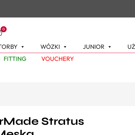
0
TORBY
WÓZKI
JUNIOR
UŻ
FITTING
VOUCHERY
rMade Stratus
 Męska