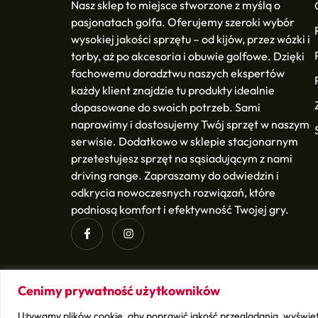
Nasz sklep to miejsce stworzone z myślą o
pasjonatach golfa. Oferujemy szeroki wybór
wysokiej jakości sprzętu – od kijów, przez wózki i
torby, aż po akcesoria i obuwie golfowe. Dzięki
fachowemu doradztwu naszych ekspertów
każdy klient znajdzie tu produkty idealnie
dopasowane do swoich potrzeb. Sami
naprawimy i dostosujemy Twój sprzęt w naszym
serwisie. Dodatkowo w sklepie stacjonarnym
przetestujesz sprzęt na sąsiadującym z nami
driving range. Zapraszamy do odwiedzin i
odkrycia nowoczesnych rozwiązań, które
podniosą komfort i efektywność Twojej gry.
Cenimy prywatność użytkowników
Używamy plików cookie, aby poprawić jakość przeglądania, wyświet