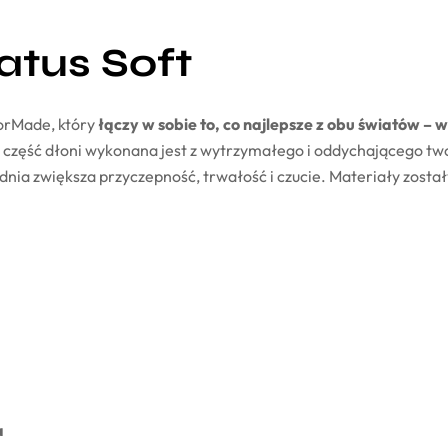
atus Soft
orMade, który
łączy w sobie to, co najlepsze z obu światów 
część dłoni wykonana jest z wytrzymałego i oddychającego two
nia zwiększa przyczepność, trwałość i czucie. Materiały zosta
a