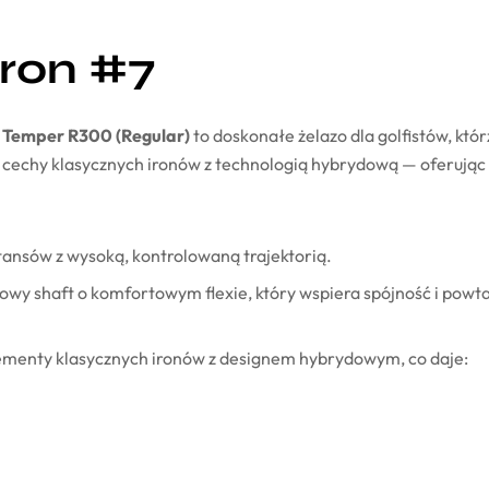
Iron #7
 Temper R300 (Regular)
to doskonałe żelazo dla golfistów, któ
sze cechy klasycznych ironów z technologią hybrydową — oferując
ansów z wysoką, kontrolowaną trajektorią.
lowy shaft o komfortowym flexie, który wspiera spójność i powt
lementy klasycznych ironów z designem hybrydowym, co daje: