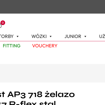
0
TORBY
WÓZKI
JUNIOR
UŻ
FITTING
VOUCHERY
ist AP3 718 żelazo
#7 R-flex stal