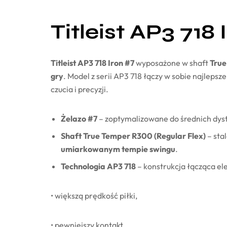
Titleist AP3 718 
Titleist AP3 718 Iron #7
wyposażone w shaft
True
gry
. Model z serii AP3 718 łączy w sobie najlep
czucia i precyzji.
Żelazo #7
– zoptymalizowane do średnich dyst
Shaft True Temper R300 (Regular Flex)
– sta
umiarkowanym tempie swingu
.
Technologia AP3 718
– konstrukcja łącząca e
• większą prędkość piłki,
• pewniejszy kontakt,