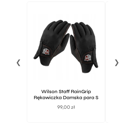
❮
❯
Wilson Staff RainGrip
FootJo
Rękawiczka Damska para S
Rękawicz
99,00
zł