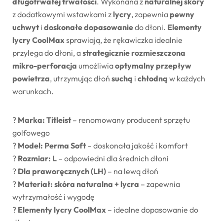
długotrwałej trwałości
. Wykonana z
naturalnej skóry
z dodatkowymi wstawkami z
lycry
, zapewnia
pewny
uchwyt
i
doskonałe dopasowanie
do dłoni.
Elementy
lycry CoolMax
sprawiają, że rękawiczka idealnie
przylega do dłoni, a
strategicznie rozmieszczona
mikro-perforacja
umożliwia
optymalny przepływ
powietrza
, utrzymując dłoń
suchą
i
chłodną
w każdych
warunkach.
?
Marka: Titleist
– renomowany producent sprzętu
golfowego
?
Model: Perma Soft
– doskonała jakość i komfort
?
Rozmiar: L
– odpowiedni dla średnich dłoni
?
Dla praworęcznych (LH)
– na lewą dłoń
?
Materiał: skóra naturalna + lycra
– zapewnia
wytrzymałość i wygodę
?
Elementy lycry CoolMax
– idealne dopasowanie do