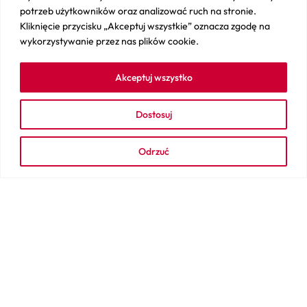
potrzeb użytkowników oraz analizować ruch na stronie.
Callaway
Kliknięcie przycisku „Akceptuj wszystkie” oznacza zgodę na
wykorzystywanie przez nas plików cookie.
Scotty Cameron
Odyssey
Akceptuj wszystko
EzeGlide
Dostosuj
Longridge
Golf Pride
Odrzuć
i wiele innych
Sprawdź
Kontakt
Sprzedaj swój sprzęt
ludwikgolf.pl – copyright © 2026
BSK Media
– Part of
BSK