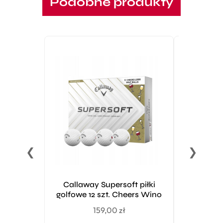
Podobne produkty
PROMOCJA!
❮
❯
Callaway Supersoft piłki
Odyssey S
golfowe 12 szt. Cheers Wino
Ball Du
159,00
zł
1719,0