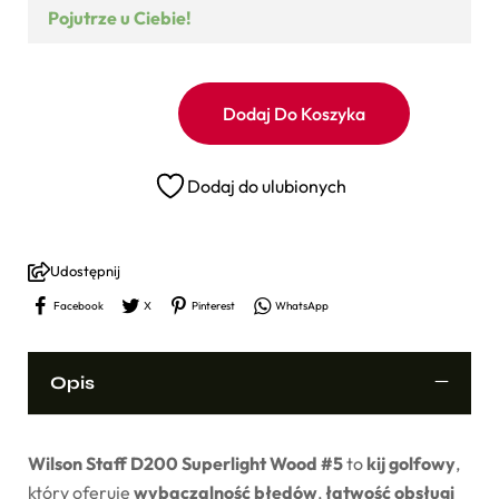
Pojutrze u Ciebie!
Dodaj Do Koszyka
Dodaj do ulubionych
Udostępnij
Facebook
X
Pinterest
WhatsApp
Opis
Wilson Staff D200 Superlight Wood #5
to
kij golfowy
,
który oferuje
wybaczalność błędów
,
łatwość obsługi