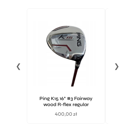
❮
❯
Ping K15 16° #3 Fairway
Titleist 
wood R-flex regular
w
400,00
zł