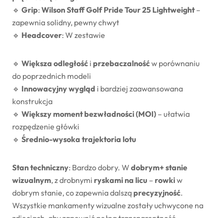
🔹
Grip
:
Wilson Staff Golf Pride Tour 25 Lightweight
–
zapewnia solidny, pewny chwyt
🔹
Headcover
: W zestawie
🔹
Większa odległość
i
przebaczalność
w porównaniu
do poprzednich modeli
🔹
Innowacyjny wygląd
i bardziej zaawansowana
konstrukcja
🔹
Większy moment bezwładności (MOI)
– ułatwia
rozpędzenie główki
🔹
Średnio-wysoka trajektoria lotu
Stan techniczny
: Bardzo dobry. W
dobrym+ stanie
wizualnym
, z drobnymi
ryskami na licu
–
rowki
w
dobrym stanie, co zapewnia dalszą
precyzyjność
.
Wszystkie mankamenty wizualne zostały uchwycone na