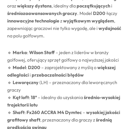
oraz
większy dystans
, idealny dla
początkujących
i
średniozaawansowanych graczy
. Model
D200
łączy
innowacyjne technologie
z
wyjątkowym wyglądem
,
zapewniając graczowi nie tylko wygodę, ale i
wydajność
na polu golfowym.
🔹
Marka
:
Wilson Staff
– jeden z liderów w branży
golfowej, oferujący sprzęt golfowy o najwyższej jakości
🔹
Model
:
D200
– zaprojektowany z myślą o
większej
odległości
i
przebaczalności błędów
🔹
Leworęczny
(LH) – przeznaczony dla leworęcznych
graczy
🔹
Kąt loft
:
18°
– idealny do uzyskania
średnio-wysokiej
trajektorii lotu
🔹
Shaft
:
Fx260 ACCRA M4 Dymtec
–
wysokiej jakości
grafitowy shaft
, przeznaczony dla graczy z
średnią
prędkością swingu