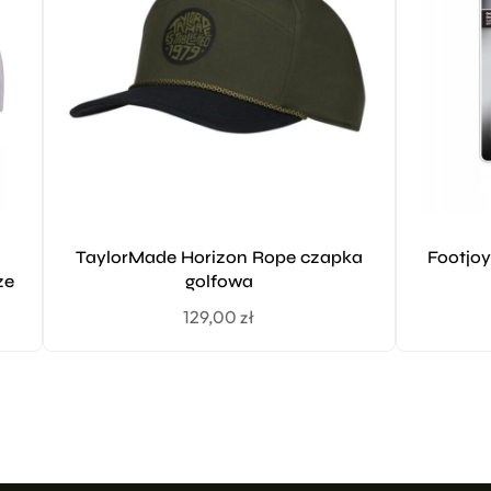
TaylorMade Horizon Rope czapka
Footjo
ze
golfowa
129,00
zł