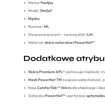
Marka:
Footjoy
Model:
StaSof
Męska
Rozmiar:
ML
Dla praworęcznych – na lewą dłoń (
LH
)
Materiał:
skóra naturalna+
PowerNet™
Dodatkowe atrybu
Skóra Premium APL®
zachowuje miękkość, ma
Mesh PowerNet TM
zwiększa oddychalność, e
Rzep
ComforTab™ Velcro
dla stabilnego i id
Siateczka
PowerNet™
i perforacje
optymalizu