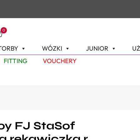
0
TORBY
WÓZKI
JUNIOR
UŻ
FITTING
VOUCHERY
oy FJ StaSof
 rękawiczka r.