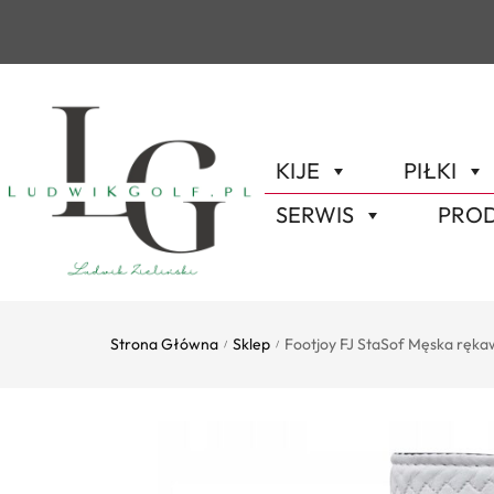
KIJE
PIŁKI
SERWIS
PROD
Strona Główna
Sklep
Footjoy FJ StaSof Męska rękaw
/
/