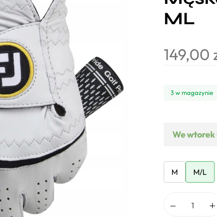
ML
149,00
3 w magazynie
We wtorek 
M
M/L