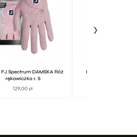
❯
y FJ Spectrum DAMSKA Róż
Footjoy FJ Spectru
rękawiczka r. S
Fuksja rękawiczka
129,00
zł
129,00
zł