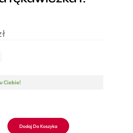
zł
u Ciebie!
Dodaj Do Koszyka