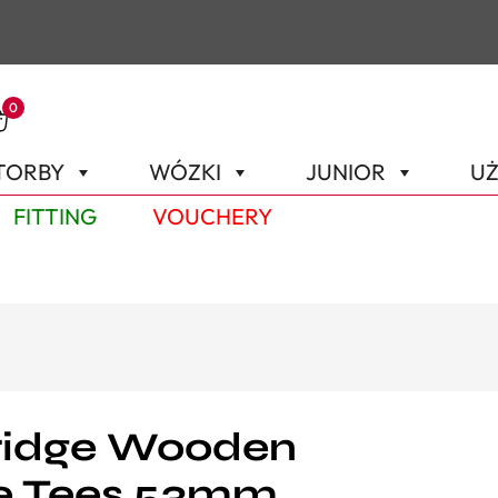
0
TORBY
WÓZKI
JUNIOR
UŻ
FITTING
VOUCHERY
ridge Wooden
e Tees 53mm