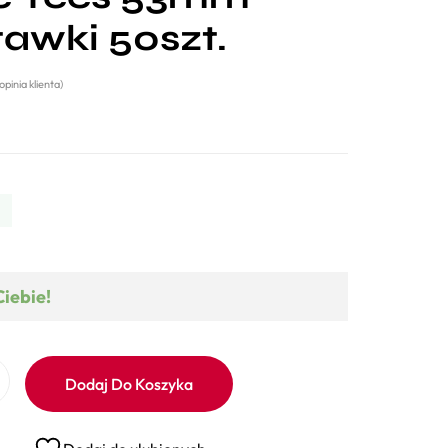
awki 50szt.
opinia klienta)
Ciebie!
Dodaj Do Koszyka