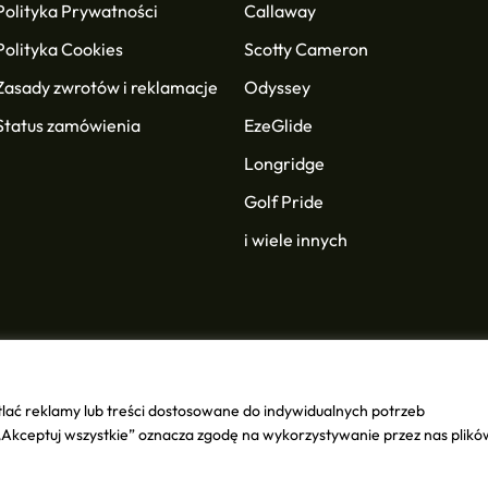
Polityka Prywatności
Callaway
Polityka Cookies
Scotty Cameron
Zasady zwrotów i reklamacje
Odyssey
Status zamówienia
EzeGlide
Longridge
Golf Pride
i wiele innych
lać reklamy lub treści dostosowane do indywidualnych potrzeb
SK Group
. All rights reserved.
 „Akceptuj wszystkie” oznacza zgodę na wykorzystywanie przez nas plikó