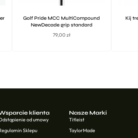
er
Golf Pride MCC MultiCompound
Kij t
NewDecade grip standard
79,00
zł
Wsparcie klienta
Nasze Marki
Odstąpienie od umowy
Titleist
Regulamin Sklepu
TaylorMade