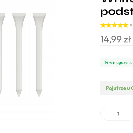
podst
(
1
Oceniony
1
14,99
zł
5.00
na 5 na
podstawie
oceny
klienta
14 w magazynie
Pojutrze u 