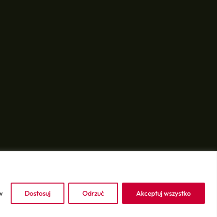
w
Dostosuj
Odrzuć
Akceptuj wszystko