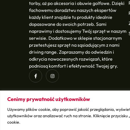
torby, aż po akcesoria i obuwie golfowe. Dzięki
fachowemu doradztwu naszych ekspertów
każdy klient znajdzie tu produkty idealnie
dopasowane do swoich potrzeb. Sami
naprawimy i dostosujemy Twój sprzęt w naszym
serwisie. Dodatkowo w sklepie stacjonarnym
przetestujesz sprzęt na sąsiadującym z nami
driving range. Zapraszamy do odwiedzin i
odkrycia nowoczesnych rozwiązań, które
podniosą komfort i efektywność Twojej gry.
Cenimy prywatność użytkowników
Używamy plików cookie, aby poprawić jakość przeglądania, wyświet
ludwikgolf.pl – copyright © 2026
BSK Media
– Part of
B
użytkowników oraz analizować ruch na stronie. Kliknięcie przycisku
cookie.