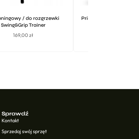
reningowy / do rozgrzewki
Pride Golf Tee PTS 2 3/4
Swing&Grip Trainer
100 szt. Bambu
169,00
zł
39,99
zł
Sprawdź
Kontakt
Sprzedaj swój sprzęt