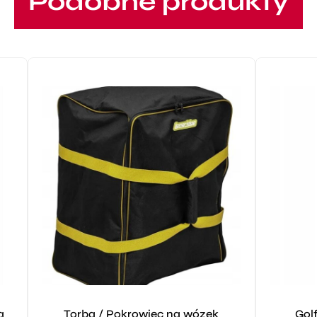
Podobne produkty
a
Torba / Pokrowiec na wózek
Gol