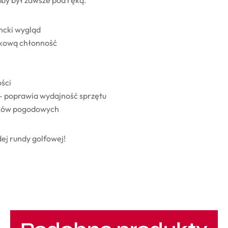
 aby był zawsze pod ręką.
ncki wygląd
kową chłonność
ści
– poprawia wydajność sprzętu
nków pogodowych
ej rundy golfowej!