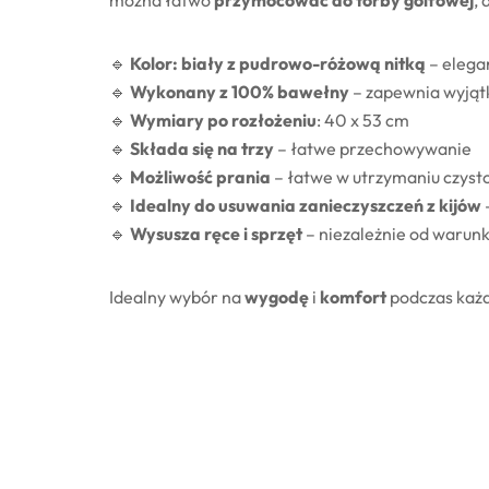
można łatwo
przymocować do torby golfowej
,
🔹
Kolor: biały z pudrowo-różową nitką
– elega
🔹
Wykonany z 100% bawełny
– zapewnia wyjąt
🔹
Wymiary po rozłożeniu
: 40 x 53 cm
🔹
Składa się na trzy
– łatwe przechowywanie
🔹
Możliwość prania
– łatwe w utrzymaniu czysto
🔹
Idealny do usuwania zanieczyszczeń z kijów
🔹
Wysusza ręce i sprzęt
– niezależnie od waru
Idealny wybór na
wygodę
i
komfort
podczas każd