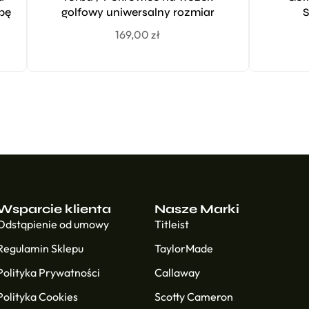
bę
golfowy uniwersalny rozmiar
S
169,00
zł
Wsparcie klienta
Nasze Marki
Odstąpienie od umowy
Titleist
Regulamin Sklepu
TaylorMade
Polityka Prywatności
Callaway
Polityka Cookies
Scotty Cameron