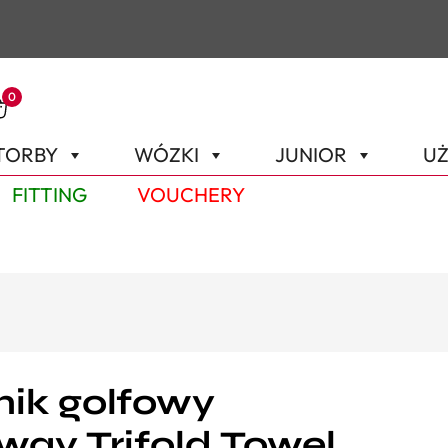
0
TORBY
WÓZKI
JUNIOR
UŻ
FITTING
VOUCHERY
ik golfowy
way Trifold Towel