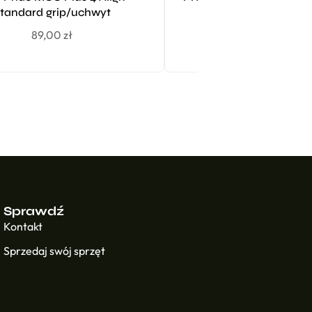
tandard grip/uchwyt
wood headcover GR
89,00
zł
219,00
zł
Sprawdź
Kontakt
Sprzedaj swój sprzęt