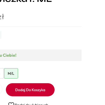
zł
u Ciebie!
S
M/L
Dodaj Do Koszyka