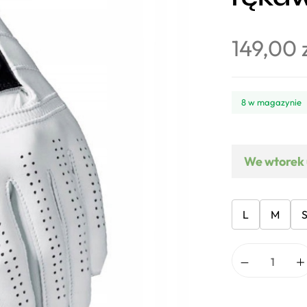
149,00
8 w magazynie
We wtorek 
L
M