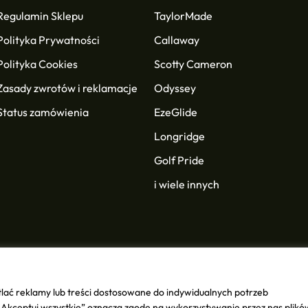
Regulamin Sklepu
TaylorMade
Polityka Prywatności
Callaway
Polityka Cookies
Scotty Cameron
Zasady zwrotów i reklamacje
Odyssey
Status zamówienia
EzeGlide
Longridge
Golf Pride
i wiele innych
lać reklamy lub treści dostosowane do indywidualnych potrzeb
SK Group
. All rights reserved.
 „Akceptuj wszystkie” oznacza zgodę na wykorzystywanie przez nas plikó