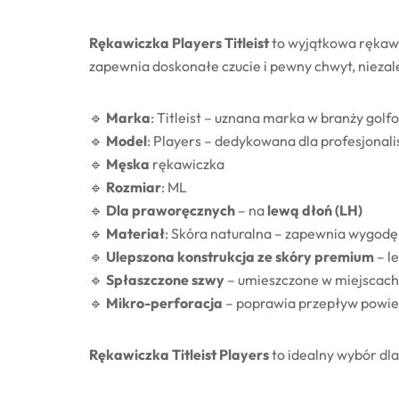
Rękawiczka Players Titleist
to wyjątkowa rękawic
zapewnia doskonałe czucie i pewny chwyt, niez
🔹
Marka
: Titleist – uznana marka w branży golf
🔹
Model
: Players – dedykowana dla profesjonali
🔹
Męska
rękawiczka
🔹
Rozmiar
: ML
🔹
Dla praworęcznych
– na
lewą dłoń (LH)
🔹
Materiał
: Skóra naturalna – zapewnia wygodę 
🔹
Ulepszona konstrukcja ze skóry premium
– l
🔹
Spłaszczone szwy
– umieszczone w miejscach,
🔹
Mikro-perforacja
– poprawia przepływ powiet
Rękawiczka Titleist Players
to idealny wybór dla