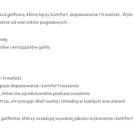
a golfowa, która łączy komfort, dopasowanie i trwałość. Wykon
ależnie od warunków pogodowych.
owej
stów i entuzjastów golfa
i trwałość
epsze dopasowanie i komfort noszenia
 które nie są odczuwalne podczas noszenia
rza, utrzymując dłoń suchą i chłodną w każdych warunkach
 golfistów, którzy oczekują wysokiej jakości wykonania i komfor