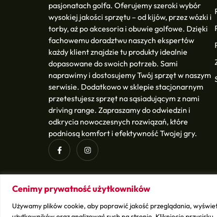
pasjonatach golfa. Oferujemy szeroki wybór
wysokiej jakości sprzętu – od kijów, przez wózki i
torby, aż po akcesoria i obuwie golfowe. Dzięki
fachowemu doradztwu naszych ekspertów
każdy klient znajdzie tu produkty idealnie
dopasowane do swoich potrzeb. Sami
naprawimy i dostosujemy Twój sprzęt w naszym
serwisie. Dodatkowo w sklepie stacjonarnym
przetestujesz sprzęt na sąsiadującym z nami
driving range. Zapraszamy do odwiedzin i
odkrycia nowoczesnych rozwiązań, które
podniosą komfort i efektywność Twojej gry.
Cenimy prywatność użytkowników
Używamy plików cookie, aby poprawić jakość przeglądania, wyświet
ludwikgolf.pl – copyright © 2026
BSK Media
– Part of
B
użytkowników oraz analizować ruch na stronie. Kliknięcie przycisku