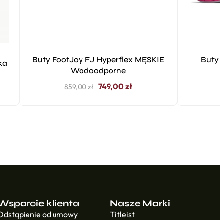
Buty FootJoy FJ Hyperflex MĘSKIE
Buty
ka
Wodoodporne
749,00
zł
859,00
zł
Wsparcie klienta
Nasze Marki
Odstąpienie od umowy
Titleist