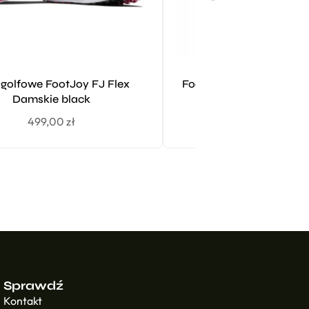
 golfowe FootJoy FJ Flex
Footjoy FJ Spectrum 
Damskie black
rękawiczka r. 
499,00
zł
129,00
zł
Sprawdź
Kontakt