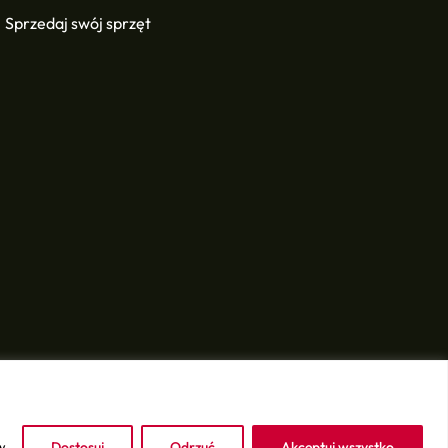
Sprzedaj swój sprzęt
w
Dostosuj
Odrzuć
Akceptuj wszystko