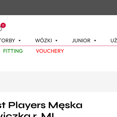
0
TORBY
WÓZKI
JUNIOR
UŻ
FITTING
VOUCHERY
ist Players Męska
iczka r. ML