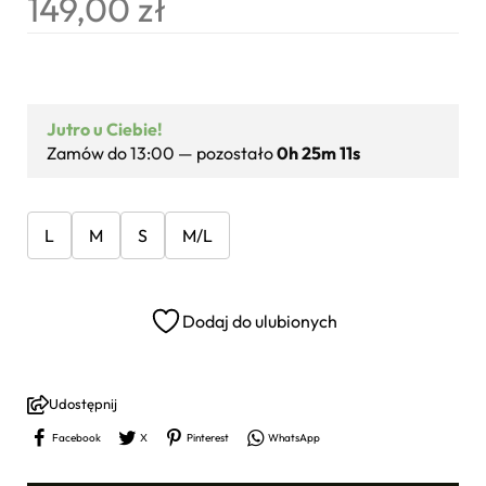
149,00
zł
Jutro u Ciebie!
Zamów do 13:00 — pozostało
0h 25m 10s
L
M
S
M/L
Dodaj do ulubionych
Udostępnij
Facebook
X
Pinterest
WhatsApp