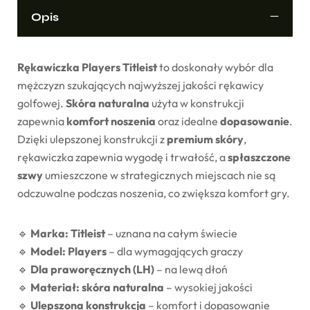
Opis
Rękawiczka Players Titleist
to doskonały wybór dla
mężczyzn szukających najwyższej jakości rękawicy
golfowej.
Skóra naturalna
użyta w konstrukcji
zapewnia
komfort noszenia
oraz idealne
dopasowanie
.
Dzięki ulepszonej konstrukcji z
premium skóry
,
rękawiczka zapewnia wygodę i trwałość, a
spłaszczone
szwy
umieszczone w strategicznych miejscach nie są
odczuwalne podczas noszenia, co zwiększa komfort gry.
🔹
Marka: Titleist
– uznana na całym świecie
🔹
Model: Players
– dla wymagających graczy
🔹
Dla praworęcznych (LH)
– na lewą dłoń
🔹
Materiał: skóra naturalna
– wysokiej jakości
🔹
Ulepszona konstrukcja
– komfort i dopasowanie