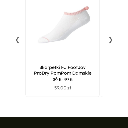
❮
❯
Skarpetki FJ FootJoy
Titleist
ProDry PomPom Damskie
ręk
36.5-40.5
59,00
zł