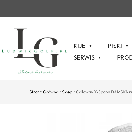
KIJE
PIŁKI
SERWIS
PROD
Strona Główna
Sklep
Callaway X-Spann DAMSKA rę
/
/