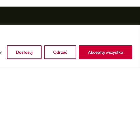
Sprawdź
Kontakt
Sprzedaj swój sprzęt
w
Dostosuj
Odrzuć
Akceptuj wszystko