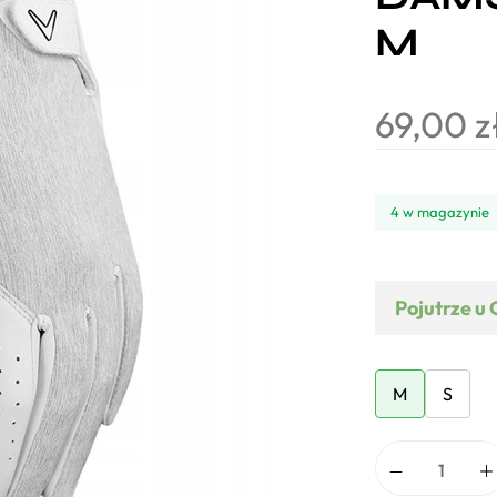
M
69,00
z
4 w magazynie
Pojutrze u 
M
S