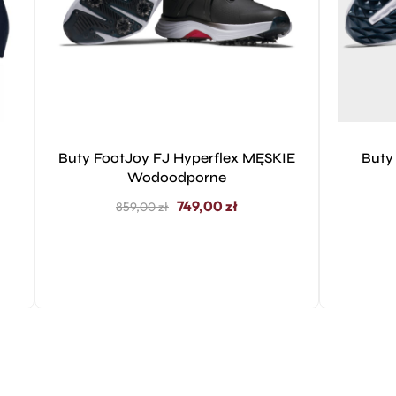
Buty FootJoy FJ Hyperflex MĘSKIE
Buty
Wodoodporne
749,00
zł
859,00
zł