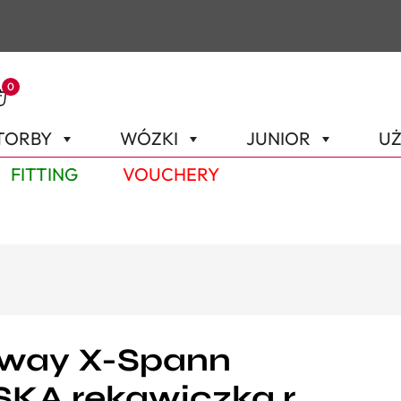
0
TORBY
WÓZKI
JUNIOR
UŻ
FITTING
VOUCHERY
away X-Spann
KA rękawiczka r.