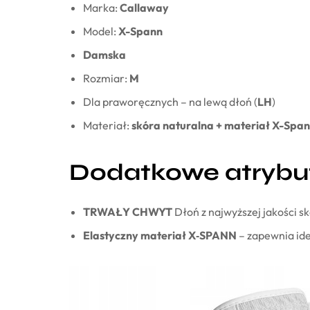
Marka:
Callaway
Model:
X-Spann
Damska
Rozmiar:
M
Dla praworęcznych – na lewą dłoń (
LH
)
Materiał:
skóra naturalna + materiał X-Spa
Dodatkowe atrybu
TRWAŁY CHWYT
Dłoń z najwyższej jakości s
Elastyczny materiał X‑SPANN
– zapewnia ide