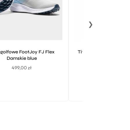
❯
 golfowe FootJoy FJ Flex
Titleist Players Męska
Damskie blue
149,00
zł
499,00
zł