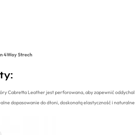
nn 4Way Strech
ty:
kóry Cabretta Leather jest perforowana, aby zapewnić oddychaln
alne dopasowanie do dłoni, doskonałą elastyczność i naturalne c