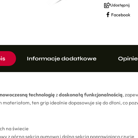
Udostępnij
Facebook
is
Informacje dodatkowe
Opinie
nowoczesną technologię
z
doskonałą funkcjonalnością
, zape
 materiałom, ten grip idealnie dopasowuje się do dłoni, co po
ch na świecie
wy z górną sekcją gumową i dolną sekcją poprawiającą czucie