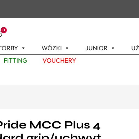
0
TORBY
WÓZKI
JUNIOR
UŻ
FITTING
VOUCHERY
Pride MCC Plus 4
ard grip/uchwyt