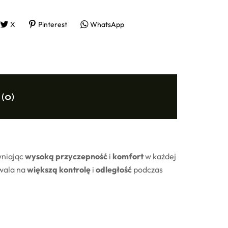
X
Pinterest
WhatsApp
 (0)
wniając
wysoką przyczepność
i
komfort
w każdej
zwala na
większą kontrolę
i
odległość
podczas