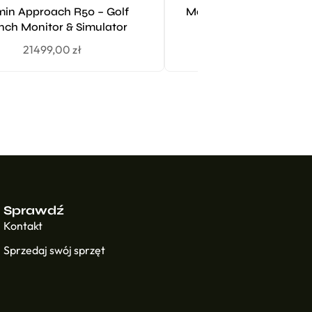
in Approach R50 – Golf
Mata treningowa Dual g
ch Monitor & Simulator
Longridge do domu,
21499,00
zł
269,00
zł
Sprawdź
Kontakt
Sprzedaj swój sprzęt