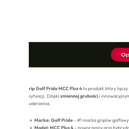
Op
rip Golf Pride MCC Plus 4
to produkt, który łączy
sytuacji. Dzięki
zmiennej grubości
i innowacyjnym
uderzenia.
🔹
Marka: Golf Pride
– #1 marka gripów golfowy
🔹
Model: MCC Plus 4
– nowoczesny grip hybrydo