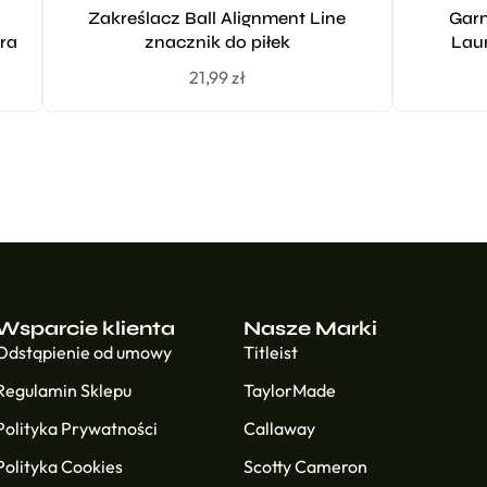
Zakreślacz Ball Alignment Line
Garm
ra
znacznik do piłek
Laun
21,99
zł
Wsparcie klienta
Nasze Marki
Odstąpienie od umowy
Titleist
Regulamin Sklepu
TaylorMade
Polityka Prywatności
Callaway
Polityka Cookies
Scotty Cameron