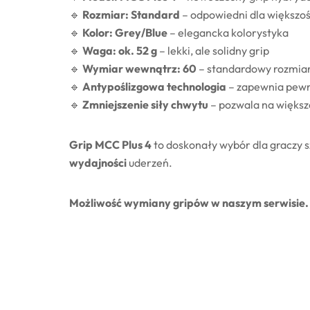
🔹
Rozmiar: Standard
– odpowiedni dla większoś
🔹
Kolor: Grey/Blue
– elegancka kolorystyka
🔹
Waga: ok. 52 g
– lekki, ale solidny grip
🔹
Wymiar wewnątrz: 60
– standardowy rozmia
🔹
Antypoślizgowa technologia
– zapewnia pewn
🔹
Zmniejszenie siły chwytu
– pozwala na większą
Grip MCC Plus 4
to doskonały wybór dla graczy 
wydajności
uderzeń.
Możliwość wymiany gripów w naszym serwisie.